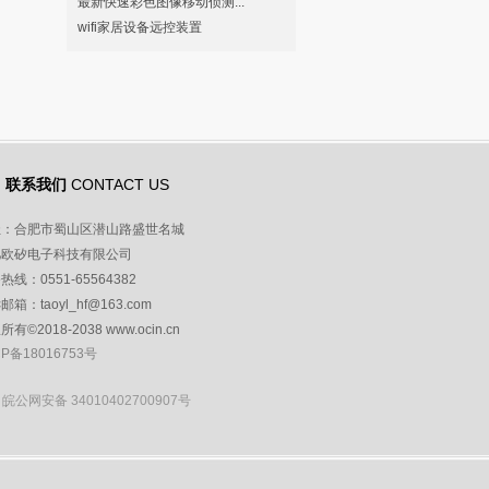
最新快速彩色图像移动侦测...
wifi家居设备远控装置
联系我们
CONTACT US
址：合肥市蜀山区潜山路盛世名城
肥欧矽电子科技有限公司
热线：0551-65564382
邮箱：taoyl_hf@163.com
有©2018-2038 www.ocin.cn
CP备18016753号
皖公网安备 34010402700907号