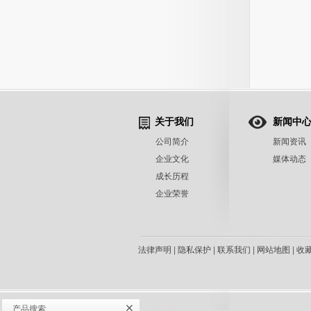
关于我们
新闻中
公司简介
新闻资讯
企业文化
媒体动态
成长历程
企业荣誉
法律声明
|
隐私保护
|
联系我们
|
网站地图
|
收
产品搜索