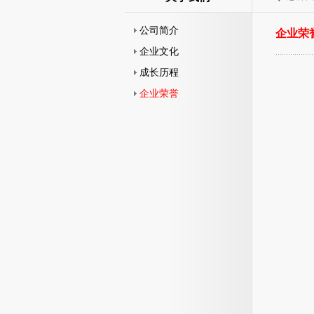
公司简介
企业荣
企业文化
成长历程
企业荣誉