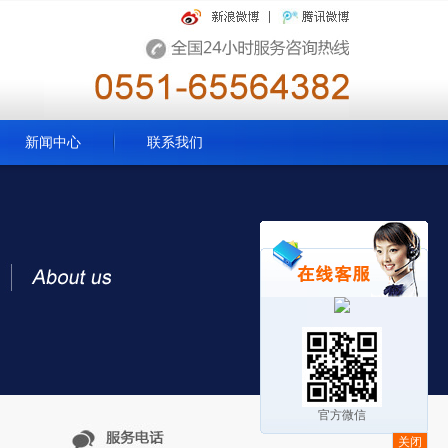
新闻中心
联系我们
官方微信
关闭